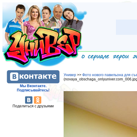
Универ
>>
Фото нового павильона для съ
(novaya_obschaga_onlyuniver.com_006.jpg
Мы Вконтакте.
Подписывайтесь!
Поделиться с друзьями