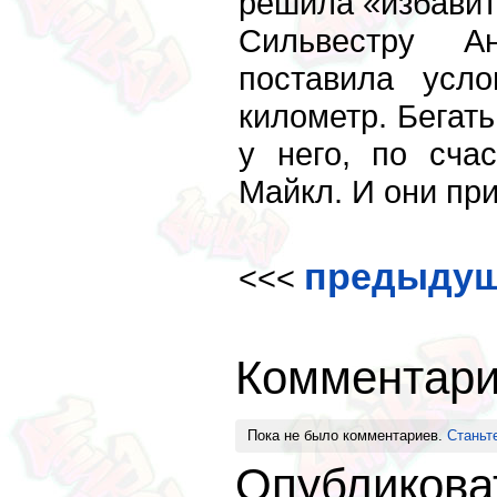
решила «избавит
Сильвестру А
поставила усл
километр. Бегат
у него, по сча
Майкл. И они пр
предыдуща
<<<
Комментар
Пока не было комментариев.
Станьт
Опубликова