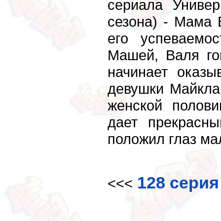
сериала Униве
сезона) - Мама 
его успеваемо
Машей, Валя го
начинает оказы
девушки Майкла
женской полов
дает прекрасны
положил глаз ма
128 серия
<<<