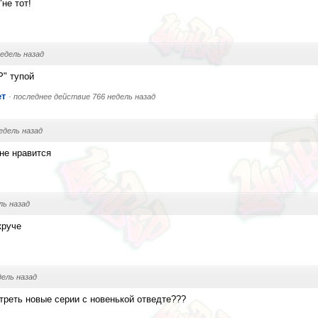
не тот!
недель назад
" тупой
ет
·
последнее действие 766 недель назад
едель назад
не нравится
ль назад
круче
дель назад
треть новые серии с новенькой отведте???