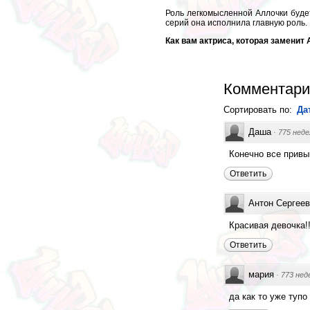
Роль легкомысленной Аллочки будет
серий она исполнила главную роль.
Как вам актриса, которая заменит
Комментари
Сортировать по:
Да
Даша
·
775 неде
Конечно все привы
Ответить
Антон Сергее
Красивая девочка!!!!
Ответить
мария
·
773 нед
да как то уже тупо