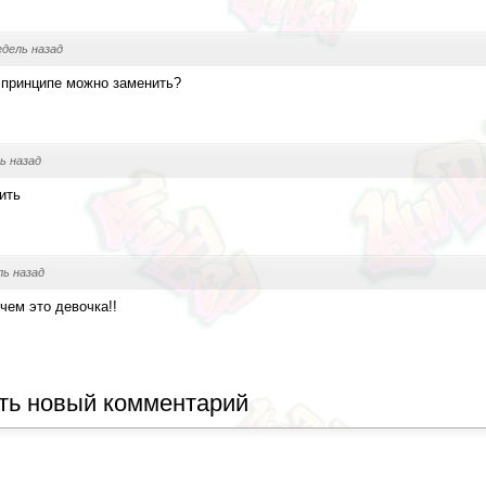
едель назад
 принципе можно заменить?
ь назад
ить
ль назад
чем это девочка!!
ть новый комментарий