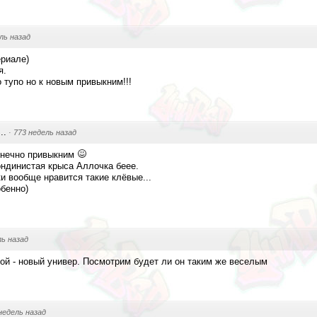
ль назад
ериале)
я.
 тупо но к новым привыкним!!!
..
·
773 недель назад
онечно привыкним
ондинистая крыса Аллочка беее.
и вообще нравится такие клёвые...
бенно)
ль назад
гой - новый универ. Посмотрим будет ли он таким же веселым
недель назад