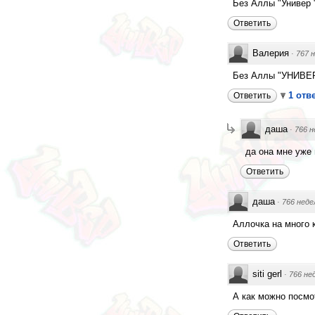
Без Аллы "Универ "
Ответить
Валерия
·
767 
Без Аллы "УНИВЕР
1 отв
Ответить
даша
·
766 н
да она мне уже 
Ответить
даша
·
766 неде
Аллочка на много 
Ответить
siti gerl
·
766 не
А как можно посмо