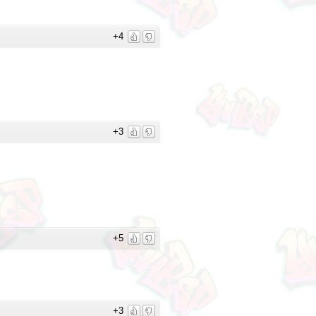
+4
+3
+5
+3