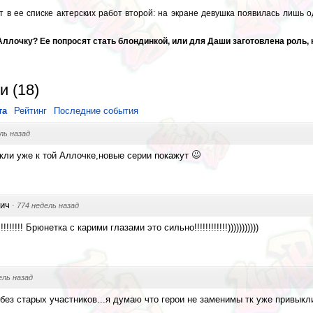
 в ее списке актерских работ второй: на экране девушка появилась лишь од
 Аллочку? Ее попросят стать блондинкой, или для Даши заготовлена роль,
и
(
18
)
та
Рейтинг
Последние события
ль назад
кли уже к той Аллочке,новые серии покажут
вич
·
774 недель назад
!!!!!! Брюнетка с карими глазами это сильно!!!!!!!!!!!!)))))))))))
ель назад
 без старых участников...я думаю что герои не заменимы тк уже привыкл