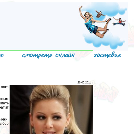
26.05.2011 г.
 пока
енным
ывать
ратит
инки,
Выбор