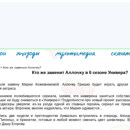
> Кто же заменит Аллочку?
Кто же заменит Аллочку в 6 сезоне Универа?
ли замену Марии Кожевниковой: Аллочку Гришко будет играть другая
 актриса.
нников полюбившегося сериала, заявив, что намерена заняться собств
ьше не буду сниматься в «Универе»! Подробности про новый проект рассказ
родюсеры уверяли: из-за ухода одной из главных героинь сериал не прек
 актера. Впрочем, многие надеялись, что Мария одумается...
ись две недели и претендентки буквально встроились в очередь: блонд
Пипеец», и брюнетки, готовые в любой момент сменить цвет шевелюры. 
 Дашу Егорову.