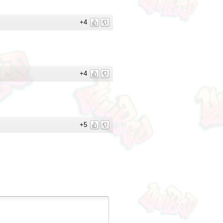
+4
+4
+5