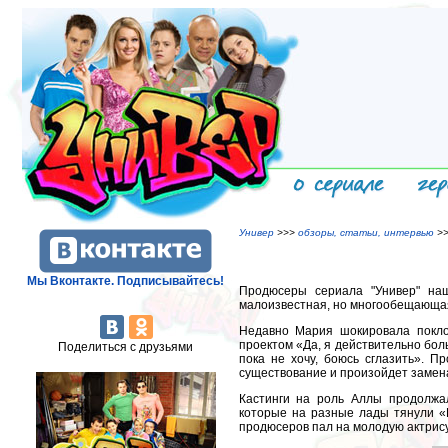
Универ
>>>
обзоры, статьи, интервью
>>
Мы Вконтакте. Подписывайтесь!
Продюсеры сериала "Универ" наш
малоизвестная, но многообещающая
Недавно Мария шокировала покло
проектом «Да, я действительно бол
Поделиться с друзьями
пока не хочу, боюсь сглазить». П
существование и произойдет замена
Кастинги на роль Аллы продолжал
которые на разные лады тянули «
продюсеров пал на молодую актрису