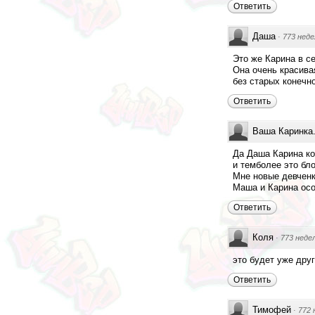
Ответить
Даша
·
773 неде
Это же Карина в с
Она очень красива
без старых конечно
Ответить
Ваша Каринка.
Да Даша Карина к
и темболее это бл
Мне новые девченк
Маша и Карина осо
Ответить
Коля
·
773 неде
это будет уже дру
Ответить
Тимофей
·
772 