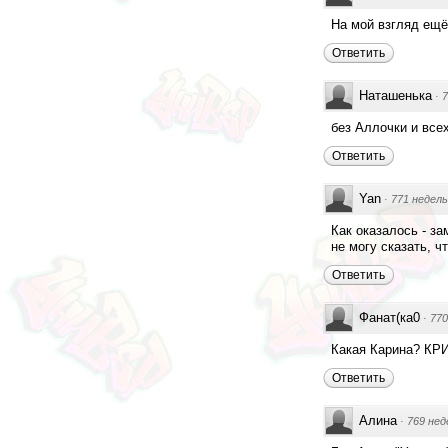
На мой взгляд ещё
Ответить
Наташенька
·
7
без Аллочки и всех
Ответить
Yan
·
771 недель
Как оказалось - за
не могу сказать, ч
Ответить
Фанат(ка0
·
770
Какая Карина? КРИС
Ответить
Алина
·
769 нед