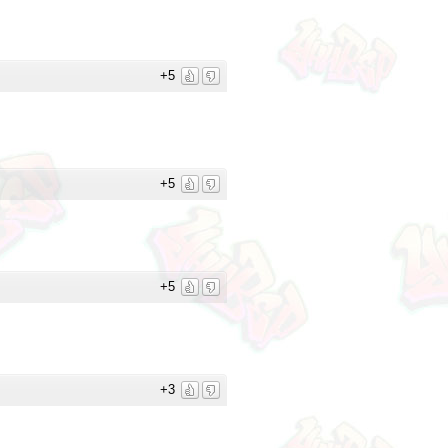
+5
+5
+5
+3