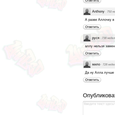
Ответить
Anthony
·
750 н
А разве Аллочку в
Ответить
руся
·
738 недел
аллу нельзя замен
Ответить
мило
·
728 неде
Да ну Алла лучше 
Ответить
Опубликова