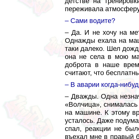
детстве на трениров
переживала атмосферу 
– Сами водите?
– Да. И не хочу на м
Однажды ехала на маш
таки далеко. Шел дожд
она не села в мою ма
доброта в наше врем
считают, что бесплатн
– В аварии когда-нибу
– Дважды. Одна незнач
«Волчица», снималась 
на машине. К этому в
усталось. Даже подума
спал, реакции не был
въехал мне в правый б