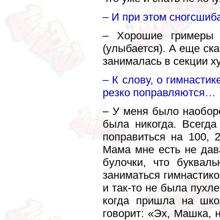
– И при этом сногсшиб
– Хорошие гримеры 
(улыбается). А еще ска
занималась в секции х
– К слову, о гимнасти
резко поправляются…
– У меня было наоборо
была никогда. Всегд
поправиться на 100, 
Мама мне есть не дав
булочки, что букваль
заниматься гимнастико
и так-то не была пухл
когда пришла на шко
говорит: «Эх, Машка, 