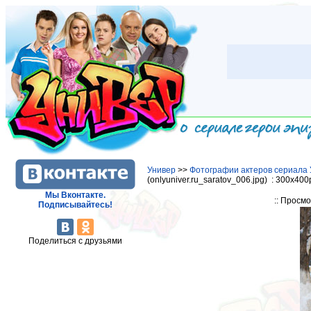
Универ
>>
Фотографии актеров сериала 
(onlyuniver.ru_saratov_006.jpg) : 300x400
Мы Вконтакте.
:: Просм
Подписывайтесь!
Поделиться с друзьями