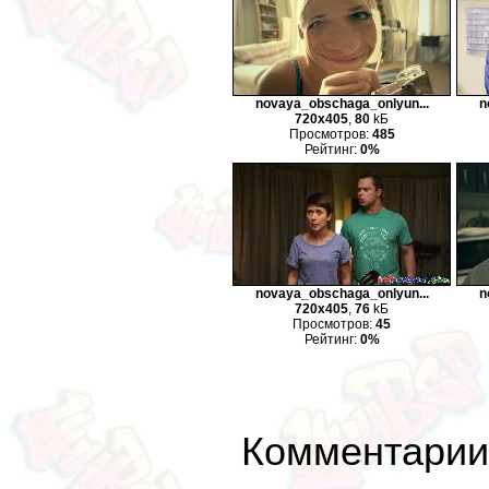
novaya_obschaga_onlyun...
n
720x405
,
80
kБ
Просмотров:
485
Рейтинг:
0%
novaya_obschaga_onlyun...
n
720x405
,
76
kБ
Просмотров:
45
Рейтинг:
0%
Комментарии